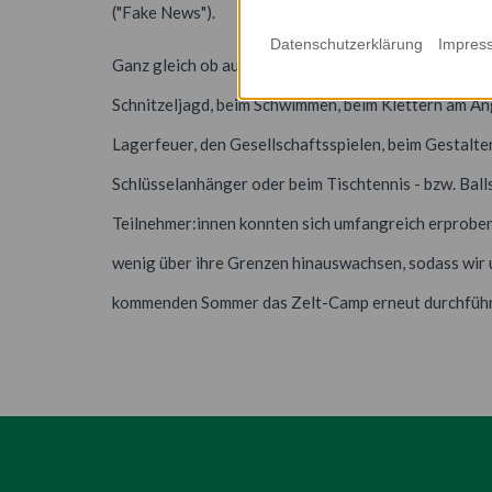
("Fake News").
Datenschutzerklärung
Impres
Ganz gleich ob auf den Radtouren, der
Schnitzeljagd, beim Schwimmen, beim Klettern am An
Lagerfeuer, den Gesellschaftsspielen, beim Gestalt
Schlüsselanhänger oder beim Tischtennis - bzw. Balls
Teilnehmer:innen konnten sich umfangreich erproben
wenig über ihre Grenzen hinauswachsen, sodass wir u
kommenden Sommer das Zelt-Camp erneut durchführ