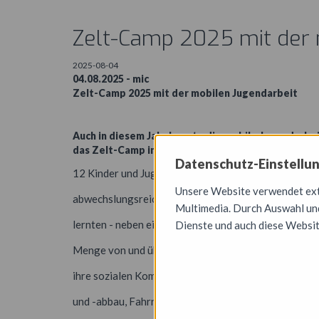
Zelt-Camp 2025 mit der 
2025-08-04
04.08.2025 - mic
Zelt-Camp 2025 mit der mobilen Jugendarbeit
Auch in diesem Jahr konnte die mobile Jugendarbe
das Zelt-Camp im Stadtpart auf dem Vereinsgelän
Datenschutz-Einstellu
12 Kinder und Jugendliche verbrachten mit uns eine
Unsere Website verwendet exte
abwechslungsreiche, humorvolle, lebhafte und tief
Multimedia. Durch Auswahl und
lernten - neben einer Vielzahl von lebenspraktischen
Dienste und auch diese Websit
Menge von und über sich selbst und den Mitmensche
ihre sozialen Kompetenzen und ihre Fertigkeiten im
und -abbau, Fahrradfahren, Lesen von Karten, Umga