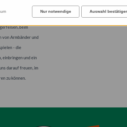
sum
Nur notwendige
Auswahl bestätige
gerfelsen, beim
en von Armbänder und
pielen - die
, einbringen und ein
ns darauf freuen, im
en zu können.