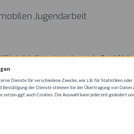
mobilen Jugendarbeit
it Südost mit den Netzwerkpartnerinnen aus dem Bereich Schulso
de von Post SV durchführen.
ngen
 spannende,
rne Dienste für verschiedene Zwecke, wie z.B. für Statistiken oder
gründige Woche und
 Bestätigung der Dienste stimmen Sie der Übertragung von Daten a
 Fähigkeiten - eine
e setzen ggf. auch Cookies. Die Auswahl kann jederzeit geändert un
n kennen, erweiterten
 Umgang mit Zeltaufbau
ng mit Informationen