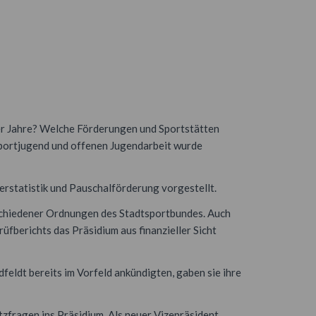
vier Jahre? Welche Förderungen und Sportstätten
Sportjugend und offenen Jugendarbeit wurde
erstatistik und Pauschalförderung vorgestellt.
schiedener Ordnungen des Stadtsportbundes. Auch
berichts das Präsidium aus finanzieller Sicht
eldt bereits im Vorfeld ankündigten, gaben sie ihre
zfragen ins Präsidium. Als neuer Vizepräsident