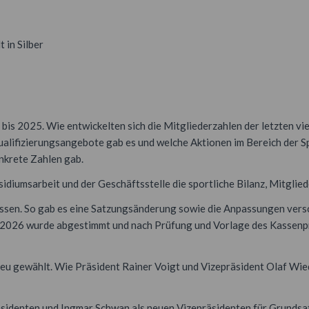
 in Silber
 bis 2025. Wie entwickelten sich die Mitgliederzahlen der letzten 
alifizierungsangebote gab es und welche Aktionen im Bereich der 
onkrete Zahlen gab.
iumsarbeit und der Geschäftsstelle die sportliche Bilanz, Mitglied
fassen. So gab es eine Satzungsänderung sowie die Anpassungen ver
2026 wurde abgestimmt und nach Prüfung und Vorlage des Kassenprüf
u gewählt. Wie Präsident Rainer Voigt und Vizepräsident Olaf Wiedf
sidenten und Ingmar Schwan als neuen Vizepräsidenten für Grundsat