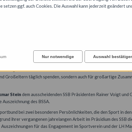
e setzen ggf. auch Cookies. Die Auswahl kann jederzeit geändert un
1. Stadtsporttag eröffnete, freute er sich über das große Interess
m Sitzungssaal einfanden.
sum
Nur notwendige
Auswahl bestätige
rmeisterin
Simone Borris
, die die Bedeutung der Sportstadt Magde
nk-Lange
bedankte sich nicht nur für das Ehrenamt in den Vereinen, für
 und Großeltern täglich spenden, sondern auch für großartige Zus
kmar Stein
dem ausscheidenden SSB Präsidenten Rainer Voigt und Ge
ne Auszeichnung des BSSA.
ortbund bei zwei besonderen Persönlichkeiten, die den Sport in d
ufgrund ihrer vergangenen jahrelangen Arbeit im Präsidium des SSB d
re Auszeichnungen für das Engagement im Sportverein und der LH M