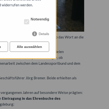
d widerrufen werden.
Notwendig
Details
e aus den Sportvereinen und übergab das Wort an die
n
Alle auswählen
burgs und das Engagement in den vielen
 die viele Zeit, die jeder Beteiligte, ob
ammenarbeit zwischen dem Landessportbund und dem
schäftsführer Jörg Bremer. Beide erhielten als
en vergangenen Jahren auf besondere Weise prägten:
ie
Eintragung in das Ehrenbuche des
agdeburg: