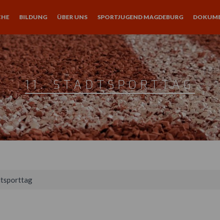
CHE
BILDUNG
ÜBER UNS
SPORTJUGEND MAGDEBURG
DOKUM
11. STADTSPORTTAG
dtsporttag