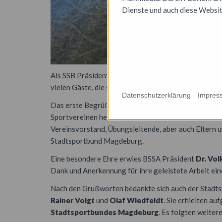
Dienste und auch diese Websit
Als SSB Präsident Rainer Voigt am samstagfrüh den 1
vielen Gäste, die sich an diesem heißen Sommertag i
Datenschutzerklärung
Impres
Das erste Begrüßungswort hatte unsere Oberbürge
Sportvereinen hervorhob. LSB Präsidentin
Silke Re
Vereinsvorstand, Übungsleitende, aber auch Eltern
Stadtsportbund Magdeburg.
Eine besondere Ehre erwies BSSA Präsident
Dr. Vol
Dank und Anerkennung für ihre geleistete Arbeit ei
Nach den Grußworten bedankte sich auch der Stadtsp
Rainer Voigt
und
Olaf Wiedfeldt
. Sie erhielten a
Stadtsportbundes
Magdeburg
. Es folgten weite